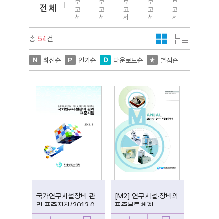
보
보
보
보
보
홍
전 체
고
고
고
고
고
보
서
서
서
서
서
물
총
54
건
최신순
인기순
다운로드순
별점순
국가연구시설장비 관
[M2] 연구시설·장비의
리 표준지침(2013.0
표준분류체계
3)