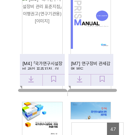
[M4] 「국가연구시설장
[M7] 연구장비 관세감
비 관리 표준지침」 이
면 제도
행권고(연구기관용)
47