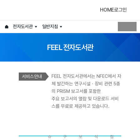
HOME
로그인
국
가
연
전자도서관
일반지침
공
U
홈
구
유
R
하
L
시
기
복
FEEL 전자도서관
설
사
I
장
N
S
비
F
T
P
R
O
A
진
FEEL 전자도서관에서는 NFEC에서 자
서비스안내
O
E
R
T
흥
L
S
M
I
M
체 발간하는 연구시설ㆍ장비 관련 5종
센
I
E
A
S
A
의 PRISM 보고서를 포함한
터
S
A
T
T
N
주요 보고서의 열람 및 다운로드 서비
S
R
I
I
U
스를 무료로 제공하고 있습니다.
U
C
O
C
A
E
E
H
N
S
L
T
정
조
동
통
일
C
책
사
향
계
반
이
연
정
분
지
기
슈
구
보
석
침
타/