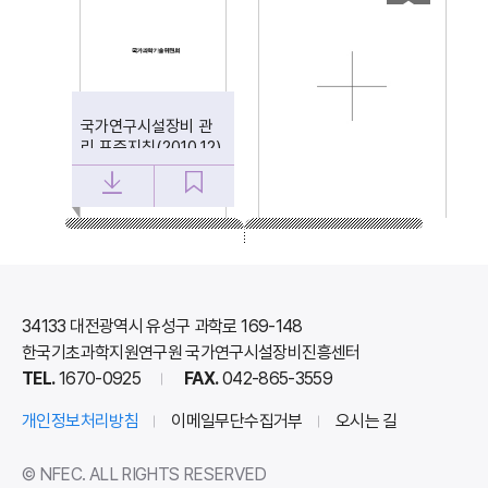
국가연구시설장비 관
알기쉬운 국가연구시
리 표준지침(2010.12)
설장비 관리 표준지침
N
34133 대전광역시 유성구 과학로 169-148
F
한국기초과학지원연구원 국가연구시설장비진흥센터
E
TEL.
1670-0925
FAX.
042-865-3559
C
개인정보처리방침
이메일무단수집거부
오시는 길
© NFEC. ALL RIGHTS RESERVED